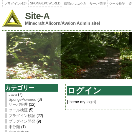
SPONGEPOWERED
プラグイン検証
鯖管のつぶやき
サーバ管理
ツール検証
資
Site-A
Minecraft Alicorn/Avalon Admin site!
カテゴリー
ログイン
Java
(7)
SpongePowered
(8)
[theme-my-login]
サーバ管理
(12)
ツール検証
(5)
プラグイン検証
(22)
プラグイン開発
(9)
未分類
(1)