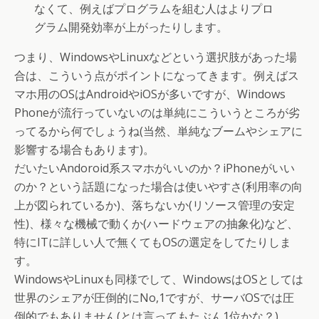
なくて、例えばプログラムを組む人はよりプロ
グラム開発効率が上がったりします。
つまり、WindowsやLinuxなどという選択肢があった場
合は、こういう点がポイントになってきます。例えばス
マホ用のOSはAndroidやiOSが多いですが、Windows
Phoneが流行っていないのは単純にこういうところが劣
ってるから何でしょうね(当然、単純なブームやシェアに
影響する場合もあります)。
だいたいAndoroid系スマホがいいのか？iPhoneがいい
のか？という話題になった場合は使いやすさ(利用率の向
上が図られているか)、落ちないか(リソース管理の安定
性)、様々な機械で動くか(ハードウェアの抽象化)など、
特にITに詳しい人で無くてもOSの選定をしてたりしま
す。
WindowsやLinuxも同様でして、WindowsはOSとしては
世界のシェアが圧倒的にNo,1ですが、サーバOSでは圧
倒的でもありません(とは言ってもたぶん1位かな？)