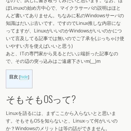
なので、試しに書き殴ってみたいと思います。なお、ほ
ぼLinuxの始め方中心で、マイクラサーバの説明はほと
んど書いてありません。ちなみに私のWindowsサーバの
知識はだいぶ古いです。ですのでLinux推しな内容にな
ってますが、LinuxがいいのかWindowsがいいのかにつ
いて言及してる記事では無いのでご了承を(ぶっちゃけ使
いやすい方を使えばいいと思う)
あと、ITの専門家から見るとだいぶ端折った記事なの
で、その辺の突っ込みはご遠慮下さいm(__)m
目次
[
hide
]
そもそもOSって?
Linuxを語るには、まずここから入らないとと思いま
す。そもそもOSを知らないと、Linuxって何がいいの
か？Windowsのメリットは等の話ができません。