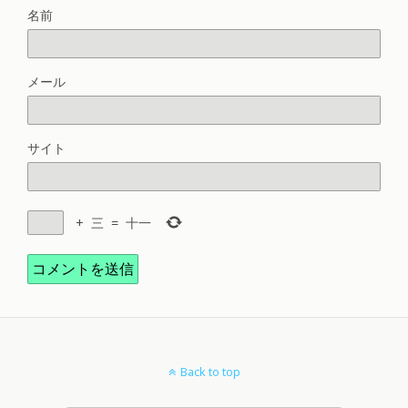
名前
メール
サイト
+
三
=
十一
Back to top