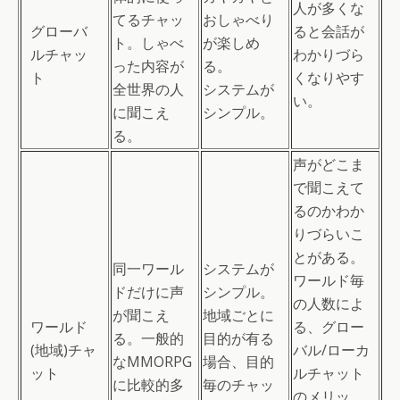
人が多くな
てるチャッ
おしゃべり
グローバ
ると会話が
ト。しゃべ
が楽しめ
ルチャッ
わかりづら
った内容が
る。
ト
くなりやす
全世界の人
システムが
い。
に聞こえ
シンプル。
る。
声がどこま
で聞こえて
るのかわか
りづらいこ
とがある。
同一ワール
システムが
ワールド毎
ドだけに声
シンプル。
の人数によ
が聞こえ
地域ごとに
ワールド
る、グロー
る。一般的
目的が有る
(地域)チャ
バル/ローカ
なMMORPG
場合、目的
ット
ルチャット
に比較的多
毎のチャッ
のメリッ