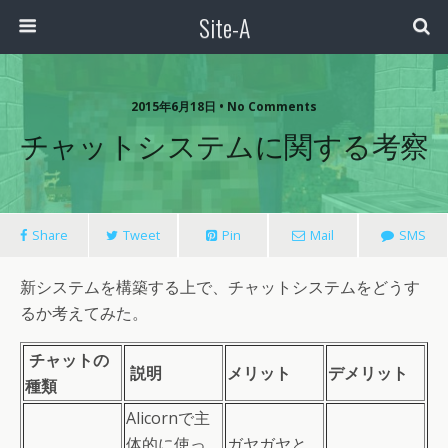
Site-A
2015年6月18日 • No Comments
チャットシステムに関する考察
Share
Tweet
Pin
Mail
SMS
新システムを構築する上で、チャットシステムをどうす
るか考えてみた。
チャットの
説明
メリット
デメリット
種類
Alicornで主
体的に使っ
ガヤガヤと