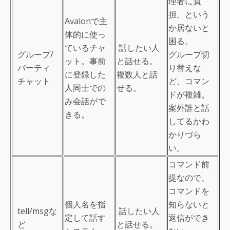
理者に負
担、という
Avalonで主
か居ないと
体的に使っ
困る。
ているチャ
話したい人
グループ/
グループ切
ット。事前
と話せる。
パーティ
り替えな
に登録した
複数人と話
チャット
ど、コマン
人同士での
せる。
ドが複雑。
み会話がで
案外誰と話
きる。
してるかわ
かりづら
い。
コマンド前
提なので、
コマンドを
個人名を指
知らないと
tell/msgな
話したい人
定して話す
返信ができ
ど
と話せる。