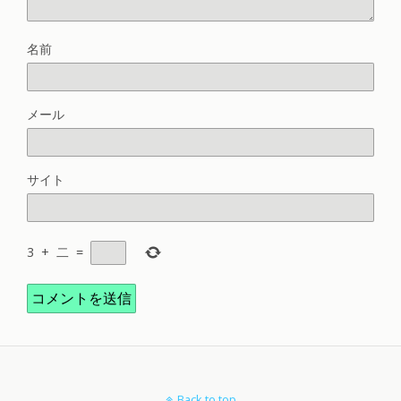
名前
メール
サイト
3
+
二
=
Back to top